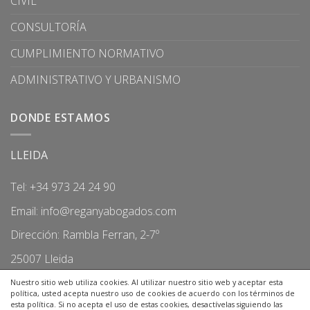
CIVIL
CONSULTORÍA
CUMPLIMIENTO NORMATIVO
ADMINISTRATIVO Y URBANISMO
DONDE ESTAMOS
LLEIDA
Tel: +34 973 24 24 90
Email:
info@reganyabogados.com
Dirección: Rambla Ferran, 2-7º
25007 Lleida
Nuestro sitio web utiliza cookies. Al utilizar nuestro sitio web y aceptar esta
política, usted acepta nuestro uso de cookies de acuerdo con los términos de
Copyright 2026 ©
Regany Abogados -
Política de privacidad
-
esta política. Si no acepta el uso de estas cookies, desactívelas siguiendo las