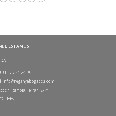
NDE ESTAMOS
IDA
 +34 973 24 24 90
l:
info@reganyabogados.com
cción: Rambla Ferran, 2-7º
7 Lleida