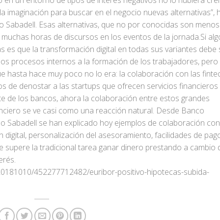
 en un entorno de tipos de interés negativos no lo hubiera creí
 la imaginación para buscar en el negocio nuevas alternativas”, 
 Sabadell. Esas alternativas, que no por conocidas son menos
 muchas horas de discursos en los eventos de la jornada.Si alg
as es que la transformación digital en todas sus variantes debe 
 los procesos internos a la formación de los trabajadores, pero
e hasta hace muy poco no lo era: la colaboración con las finte
s de denostar a las startups que ofrecen servicios financieros 
te de los bancos, ahora la colaboración entre estos grandes
nciero se ve casi como una reacción natural. Desde Banco
o Sabadell se han explicado hoy ejemplos de colaboración con
n digital, personalización del asesoramiento, facilidades de pa
supere la tradicional tarea ganar dinero prestando a cambio 
erés.
20181010/452277712482/euribor-positivo-hipotecas-subida-