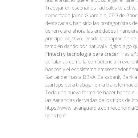
hubiera dicho que era posible ganar dinero
Trabajar en escenarios radicales te activa
comentado Jaime Guardiola, CEO de Banco
destacadas, han sido las protagonistas de
tienen claro ahora las entidades financier
principal objetivo. Desde la adaptación de
también dando por natural y lógico algo qu
Fintech y tecnología para crecer
Tras año
señalarlas como la competencia irreveren
bancos y el ecosistema emprendedor fina
Santander hasta BBVA, Caixabank, Bankia 
startups para trabajar en la transformació
Toda una nueva forma de hacer banca que 
las ganancias derivadas de los tipos de int
https://www.lavanguardia.com/economia/
tipos.html