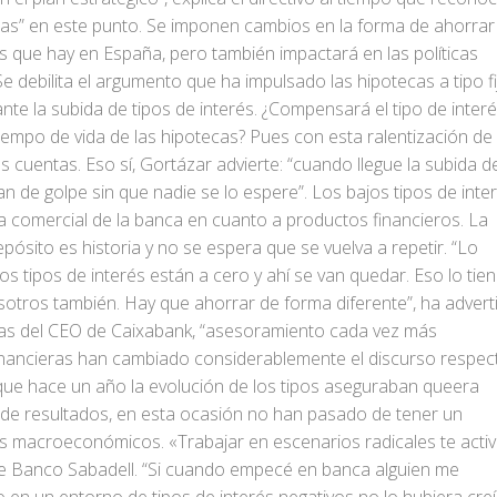
as” en este punto. Se imponen cambios en la forma de ahorrar
s que hay en España, pero también impactará en las políticas
e debilita el argumento que ha impulsado las hipotecas a tipo fi
 ante la subida de tipos de interés. ¿Compensará el tipo de inter
iempo de vida de las hipotecas? Pues con esta ralentización de 
s cuentas. Eso sí, Gortázar advierte: “cuando llegue la subida d
 de golpe sin que nadie se lo espere”. Los bajos tipos de inte
ia comercial de la banca en cuanto a productos financieros. La
pósito es historia y no se espera que se vuelva a repetir. “Lo
s tipos de interés están a cero y ahí se van quedar. Eso lo tie
otros también. Hay que ahorrar de forma diferente”, ha advert
bras del CEO de Caixabank, “asesoramiento cada vez más
financieras han cambiado considerablemente el discurso respec
que hace un año la evolución de los tipos aseguraban queera
 de resultados, en esta ocasión no han pasado de tener un
os macroeconómicos. «Trabajar en escenarios radicales te acti
 Banco Sabadell.
“Si cuando empecé en banca alguien me