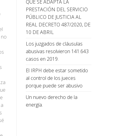
QUE SE ADAPTA LA
PRESTACIÓN DEL SERVICIO
e
PÚBLICO DE JUSTICIA AL
REAL DECRETO 487/2020, DE
el
10 DE ABRIL
o no
Los juzgados de cláusulas
abusivas resolvieron 141.643
os
casos en 2019.
s
El IRPH debe estar sometido
al control de los jueces
nza
porque puede ser abusivo
que
Un nuevo derecho de la
de
energía.
 a
s
sé
ce