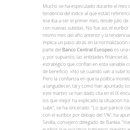
Mucho se ha especulado durante el mes d
tendencia del índice al que están referenc
ese iba a ser el primer mes, desde julio d
con nuevas subidas. No fue así, el euríbor
mismo mes del año anterior y la tendencia
implica un paso atrás en la normalización 
parte del
Banco Central Europeo
es una 
y, por supuesto, las entidades financiera
estratégico que confían en esta variable
de beneficio. «No sé cuándo van a subir lo
Pero la confianza en que la política monet
a languidecer, tal y como han apuntado los
este martes se han dado cita en el IX en
los que mejor ha explicado la situación 
subir”, se ha sincerado. “Lo que parece cl
con el euríbor por debajo del 1%”, ha apu
Sevilla, consejero delegado de Bankia. “H
euríbor que nosotros habíamos previsto en 