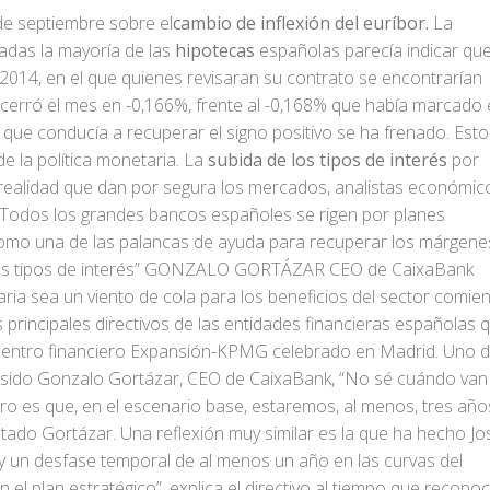
e septiembre sobre el
cambio de inflexión del euríbor.
La
iadas la mayoría de las
hipotecas
españolas parecía indicar qu
e 2014, en el que quienes revisaran su contrato se encontrarían
 cerró el mes en -0,166%, frente al -0,168% que había marcado 
 que conducía a recuperar el signo positivo se ha frenado. Est
de la política monetaria. La
subida de los tipos de interés
por
realidad que dan por segura los mercados, analistas económic
s. Todos los grandes bancos españoles se rigen por planes
 como una de las palancas de ayuda para recuperar los márgene
s tipos de interés”
GONZALO GORTÁZAR
CEO de CaixaBank
aria sea un viento de cola para los beneficios del sector comie
 principales directivos de las entidades financieras españolas 
cuentro financiero Expansión-KPMG celebrado en Madrid. Uno 
ha sido Gonzalo Gortázar, CEO de CaixaBank, “No sé cuándo van
aro es que, en el escenario base, estaremos, al menos, tres año
ntado Gortázar. Una reflexión muy similar es la que ha hecho Jo
ay un desfase temporal de al menos un año en las curvas del
el plan estratégico”, explica el directivo al tiempo que recono